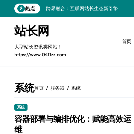
跳
热点
跨界融合：互联网站长生态新引擎
转
到
VR创业新路径：模式创新与平台化双轮驱
内
站长网
容
容器智能编排：释放服务器极致效能
首页
模式革新驱动：平台生态创业实战指南
大型站长资讯类网站！
https://www.0411zz.com
跨界融合，驱动技术创新新生态
Android开发视角下的平台创业与运营实
鸿蒙建站效能跃升：优化策略与工具链实
系统
首页
服务器
系统
容器部署与编排优化：赋能高效运维
系统
容器部署与编排优化：赋能高效运
维