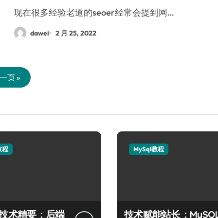
现在很多经验老道的seoer经常会提到网…
dawei
2 月 25, 2022
一页 »
教程
MySql教程
QL技术精要：后端
技术赋能站长：MySQ