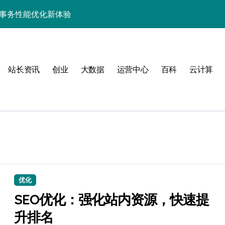
端事务性能优化新体验
与科技优化秘籍
事务控制绝技！
站长资讯
创业
大数据
运营中心
百科
云计算
实战深度剖析
技精粹
战解锁科技高效能
合规风控实战指南
解锁站长学院高阶技能
优化
SEO优化：强化站内资源，快速提
升排名