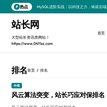
跳
热点
MySQL进阶实战：以科技之力，铸就后
转
到
Go语言MySQL事务控制：技术实战解密
内
站长网
容
零基础启航：站长学院带你玩转MySQL
首页
VR开发进阶秘籍：MySQL事务控制科技
大型站长资讯类网站！
https://www.0411zz.com
容器视角揭秘：MySQL事务处理实战科
MySQL事务控制精要：iOS后端技术实
MySQL事务控制精要：站长必知的技术
排名
首页
排名
PHP后端必知：MySQL事务控制进阶，
外闻
风云算法突变，站长巧应对保排名