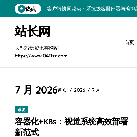
跳
热点
客户端协同驱动：系统级容器部署与编排
转
到
容器化部署与编排：解锁科技时代服务器
内
站长网
容
容器技术领航，编排策略赋能：打造服务
首页
容器部署与编排优化：赋能高效运维
大型站长资讯类网站！
https://www.0411zz.com
容器部署与编排：重塑服务器管理新范式
破局之道：大模型平台安全运营实战
跨界融合：互联网站长生态新引擎
7 月 2026
首页
2026
7 月
VR创业新路径：模式创新与平台化双轮驱
容器智能编排：释放服务器极致效能
系统
科技赋能：系统容器优化与高效编排驱动
容器化+K8s：视觉系统高效部署
新范式