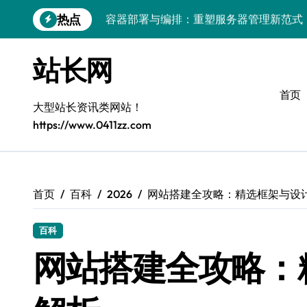
跳
热点
破局之道：大模型平台安全运营实战
转
到
跨界融合：互联网站长生态新引擎
内
站长网
容
VR创业新路径：模式创新与平台化双轮驱
首页
容器智能编排：释放服务器极致效能
大型站长资讯类网站！
https://www.0411zz.com
模式革新驱动：平台生态创业实战指南
跨界融合，驱动技术创新新生态
Android开发视角下的平台创业与运营实
首页
百科
2026
网站搭建全攻略：精选框架与设
鸿蒙建站效能跃升：优化策略与工具链实
百科
容器部署与编排优化：赋能高效运维
网站搭建全攻略：