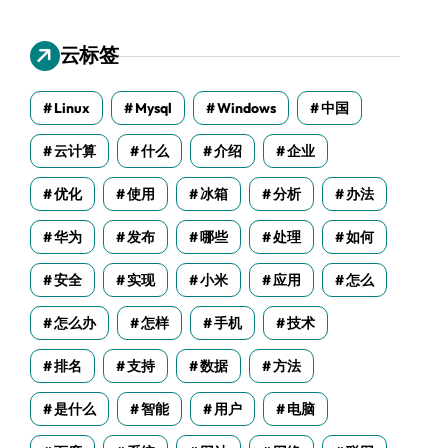
云标签
Linux
Mysql
Windows
中国
云计算
什么
介绍
企业
优化
使用
冰箱
分析
办法
华为
发布
哪些
处理
如何
安全
实现
小米
应用
怎么
怎么办
怎样
手机
技术
排名
支持
数据
方法
是什么
智能
用户
电脑