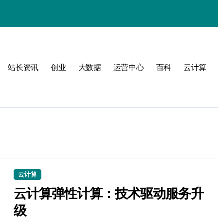
站长资讯
创业
大数据
运营中心
百科
云计算
动
战
战指南
云计算
云计算弹性计算：技术驱动服务升
级