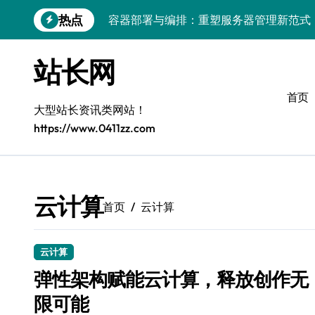
跳
热点
容器部署与编排：重塑服务器管理新范式
转
到
破局之道：大模型平台安全运营实战
内
站长网
容
跨界融合：互联网站长生态新引擎
首页
VR创业新路径：模式创新与平台化双轮驱
大型站长资讯类网站！
https://www.0411zz.com
容器智能编排：释放服务器极致效能
模式革新驱动：平台生态创业实战指南
跨界融合，驱动技术创新新生态
云计算
首页
云计算
Android开发视角下的平台创业与运营实
鸿蒙建站效能跃升：优化策略与工具链实
云计算
容器部署与编排优化：赋能高效运维
弹性架构赋能云计算，释放创作无
限可能