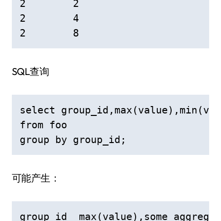
2        2

2        4

2        8
SQL查询
select group_id,max(value),min(val
from foo

group by group_id;
可能产生：
group_id  max(value),some_aggregat