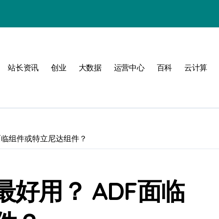
站长资讯
创业
大数据
运营中心
百科
云计算
动
 ADF面临组件或特立尼达组件？
战
战指南
 哪个最好用？ ADF面临