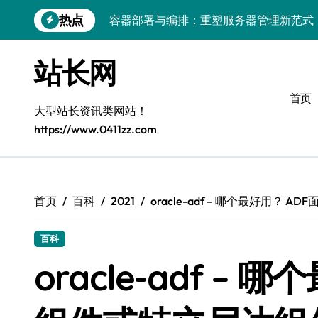
跳
热点
容器部署与编排：重塑服务器管理新范式
转
到
破局之道：大模型平台安全运营实战
内
站长网
容
跨界融合：互联网站长生态新引擎
首页
VR创业新路径：模式创新与平台化双轮驱
大型站长资讯类网站！
https://www.0411zz.com
容器智能编排：释放服务器极致效能
模式革新驱动：平台生态创业实战指南
跨界融合，驱动技术创新新生态
首页
百科
2021
oracle-adf – 哪个最好用？
Android开发视角下的平台创业与运营实
百科
鸿蒙建站效能跃升：优化策略与工具链实
oracle-adf –
容器部署与编排优化：赋能高效运维