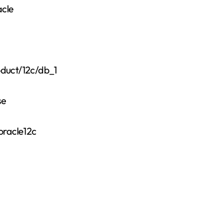
cle
ct/12c/db_1
se
acle12c