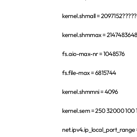
kernel.shmall = 2097152??
kernel.shmmax = 21474836
fs.aio-max-nr = 1048576
fs.file-max = 6815744
kernel.shmmni = 4096
kernel.sem = 250 32000 100 1
net.ipv4.ip_local_port_range = 