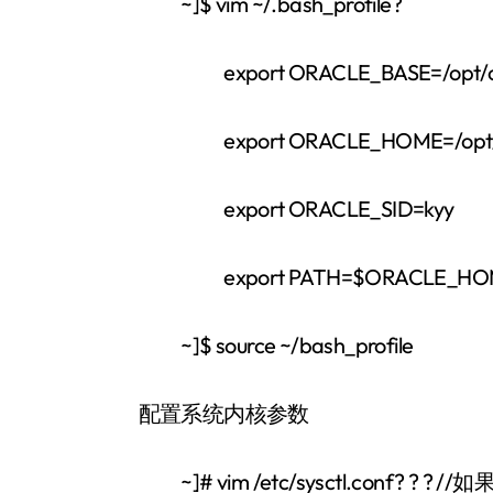
~]$ vim ~/.bash_profile?
export ORACLE_BASE=/opt/ora
export ORACLE_HOME=/opt/oracle1
export ORACLE_SID=kyy
export PATH=$ORACLE_HOME/b
~]$ source ~/bash_profile
配置系统内核参数
~]# vim /etc/sysctl.conf?