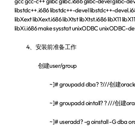
gcc gcc-c++ glibc glibc.i686 glibc-devel glibc-dev
libstdc++.i686 libstdc++-devel libstdc++-devel.i686
libXext libXext.i686 libXtst libXtst.i686 libX11 libX
libXi.i686 make sysstat unixODBC unixODBC-de
4、安装前准备工作
创建user/group
~]# groupadd dba? ?///创建orac
~]# groupadd ointall? ? ///创建or
~]# useradd? -g oinstall -G dba o