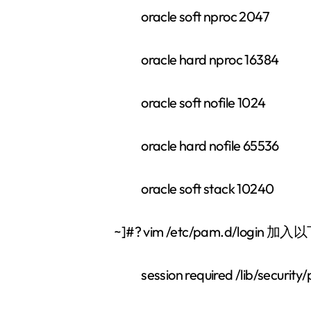
oracle soft nproc 2047
oracle hard nproc 16384
oracle soft nofile 1024
oracle hard nofile 65536
oracle soft stack 10
~]#? vim /etc/pam.d/login
session required /lib/security/pam