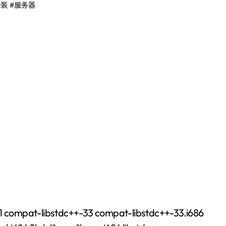
安装
#
服务器
ompat-libstdc++-33 compat-libstdc++-33.i686