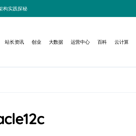
架构实践探秘
效率跃升新路径
器高效运维新生态
站长资讯
创业
大数据
运营中心
百科
云计算
动
cle12c
服务器性能跃升