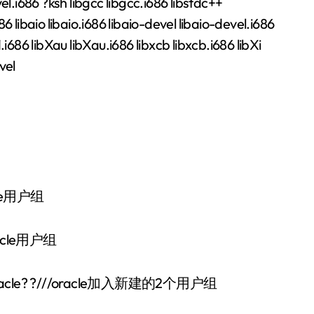
el.i686 ?ksh libgcc libgcc.i686 libstdc++
 libaio libaio.i686 libaio-devel libaio-devel.i686
11.i686 libXau libXau.i686 libxcb libxcb.i686 libXi
vel
le用户组
acle用户组
racle? ?///oracle加入新建的2个用户组