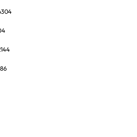
304
04
144
86
ts.conf