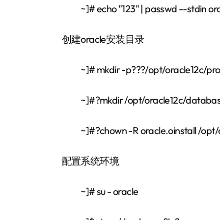
~]# echo "123" | passwd --stdin ora
创建oracle安装目录
~]# mkdir -p???/opt/oracle12c/produ
~]#?mkdir /opt/oracle12c/databa
~]#?chown -R oracle.oinstall /opt/or
配置系统环境
~]# su - oracle