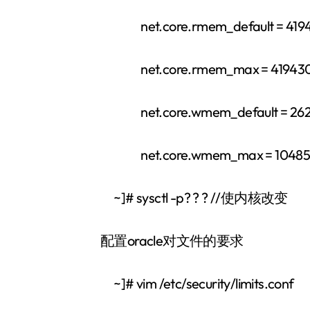
net.core.rmem_default = 4194
net.core.rmem_max = 41943
net.core.wmem_default = 262
net.core.wmem_max = 10485
~]# sysctl -p? ? ? //使内核改变
配置oracle对文件的要求
~]# vim /etc/security/limi