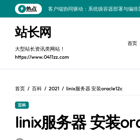
跳
热点
客户端协同驱动：系统级容器部署与编排
转
到
容器化部署与编排：解锁科技时代服务器
内
站长网
容
容器技术领航，编排策略赋能：打造服务
首页
容器部署与编排优化：赋能高效运维
大型站长资讯类网站！
https://www.0411zz.com
容器部署与编排：重塑服务器管理新范式
破局之道：大模型平台安全运营实战
跨界融合：互联网站长生态新引擎
首页
百科
2021
linix服务器 安装oracle12c
VR创业新路径：模式创新与平台化双轮驱
百科
容器智能编排：释放服务器极致效能
linix服务器 安装ora
科技赋能：系统容器优化与高效编排驱动