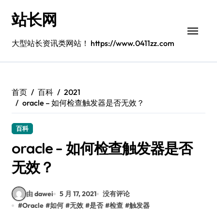
跳
站长网
转
到
内
大型站长资讯类网站！ https://www.0411zz.com
容
首页
百科
2021
oracle – 如何检查触发器是否无效？
百科
oracle – 如何检查触发器是否
无效？
由 dawei
5 月 17, 2021
没有评论
#
Oracle
#
如何
#
无效
#
是否
#
检查
#
触发器