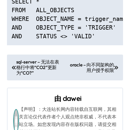
SELECT *

FROM   ALL_OBJECTS

WHERE  OBJECT_NAME = trigger_name

AND    OBJECT_TYPE = 'TRIGGER'

AND    STATUS <> 'VALID'
文
sql-server – 无法在表
oracle – 向不同架构的
格行中将“CO2”更新
章
用户授予权限
为“CO?”
导
航
由
dawei
【声明】：大连站长网内容转载自互联网，其相
关言论仅代表作者个人观点绝非权威，不代表本
站立场。如您发现内容存在版权问题，请提交相