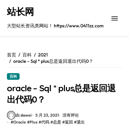
跳
站长网
转
到
内
大型站长资讯类网站！ https://www.0411zz.com
容
首页
百科
2021
oracle – Sql * plus总是返回退出代码0？
百科
oracle – Sql * plus总是返回退
出代码0？
由 dawei
5 月 23, 2021
没有评论
#
Oracle
#
Plus
#
代码
#
总是
#
返回
#
退出