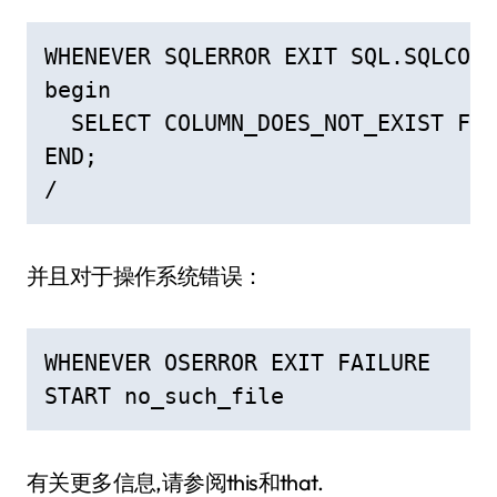
WHENEVER SQLERROR EXIT SQL.SQLCODE

begin

  SELECT COLUMN_DOES_NOT_EXIST FRO
END;

/
并且对于操作系统错误：
WHENEVER OSERROR EXIT FAILURE

START no_such_file
有关更多信息,请参阅this和that.