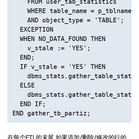
    FROM user_tab_statistics

    WHERE table_name = p_tblname

    AND object_type = 'TABLE';

  EXCEPTION

  WHEN NO_DATA_FOUND THEN

    v_stale := 'YES';

  END;

  IF v_stale = 'YES' THEN

    dbms_stats.gather_table_stats(
  ELSE

    dbms_stats.gather_table_stats(
  END IF;

END gather_tb_partiz;
在每个ETL的末尾,如果添加/删除/修改的行的