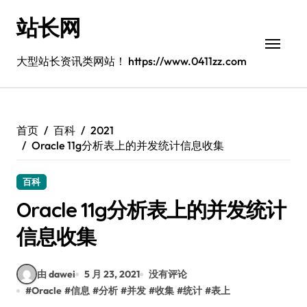
跳
站长网
转
到
内
大型站长资讯类网站！ https://www.0411zz.com
容
首页
百科
2021
Oracle 11g分析表上的并发统计信息收集
百科
Oracle 11g分析表上的并发统计
信息收集
由 dawei
5 月 23, 2021
没有评论
#
Oracle
#
信息
#
分析
#
并发
#
收集
#
统计
#
表上