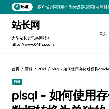
跳
热点
客户端协同驱动：系统级容器部署与编排
转
到
容器化部署与编排：解锁科技时代服务器
内
站长网
容
容器技术领航，编排策略赋能：打造服务
首页
容器部署与编排优化：赋能高效运维
大型站长资讯类网站！
https://www.0411zz.com
容器部署与编排：重塑服务器管理新范式
破局之道：大模型平台安全运营实战
跨界融合：互联网站长生态新引擎
首页
百科
2021
plsql – 如何使用存储过程将or
VR创业新路径：模式创新与平台化双轮驱
百科
容器智能编排：释放服务器极致效能
plsql – 如何使用
科技赋能：系统容器优化与高效编排驱动