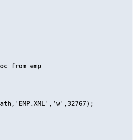
oc from emp

ath,'EMP.XML','w',32767);
