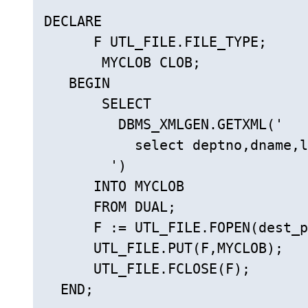
DECLARE

      F UTL_FILE.FILE_TYPE;

       MYCLOB CLOB;

   BEGIN

       SELECT

         DBMS_XMLGEN.GETXML('

           select deptno,dname,l
        ')

      INTO MYCLOB

      FROM DUAL;

      F := UTL_FILE.FOPEN(dest_p
      UTL_FILE.PUT(F,MYCLOB);

      UTL_FILE.FCLOSE(F);

  END;