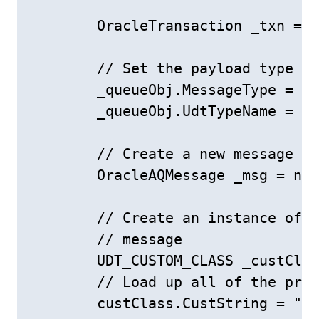
        OracleTransaction _txn = _
        // Set the payload type to
        _queueObj.MessageType = Or
        _queueObj.UdtTypeName = "U
        // Create a new message ob
        OracleAQMessage _msg = new
        // Create an instance of J
        // message

        UDT_CUSTOM_CLASS _custClas
        // Load up all of the prop
        custClass.CustString = "Cu