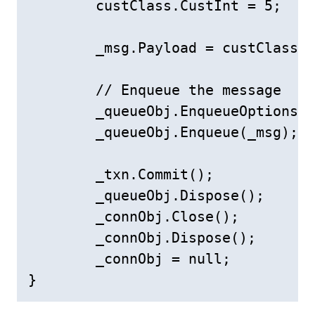
        custClass.CustInt = 5;

        _msg.Payload = custClass;

        // Enqueue the message

        _queueObj.EnqueueOptions.V
        _queueObj.Enqueue(_msg);

        _txn.Commit();

        _queueObj.Dispose();

        _connObj.Close();

        _connObj.Dispose();

        _connObj = null;

}