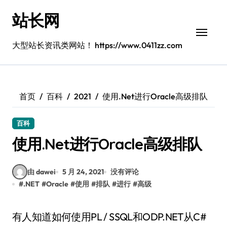
跳
站长网
转
到
内
大型站长资讯类网站！ https://www.0411zz.com
容
首页
百科
2021
使用.Net进行Oracle高级排队
百科
使用.Net进行Oracle高级排队
由 dawei
5 月 24, 2021
没有评论
#
.NET
#
Oracle
#
使用
#
排队
#
进行
#
高级
有人知道如何使用PL / SSQL和ODP.NET从C#