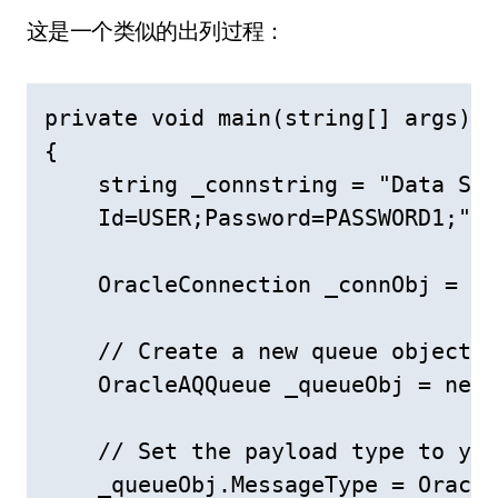
这是一个类似的出列过程：
private void main(string[] args)

{

    string _connstring = "Data Sou
    Id=USER;Password=PASSWORD1;";

    OracleConnection _connObj = ne
    // Create a new queue object

    OracleAQQueue _queueObj = new 
    // Set the payload type to you
    _queueObj.MessageType = Oracle