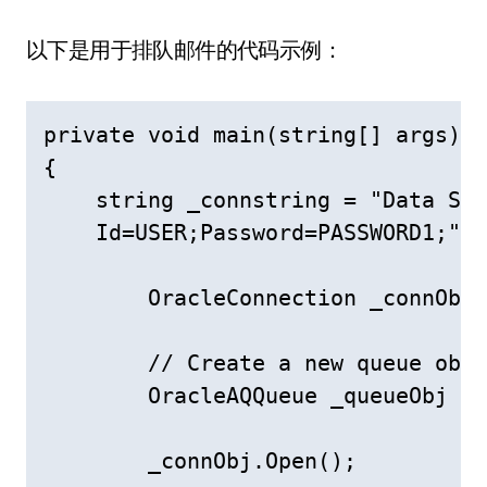
以下是用于排队邮件的代码示例：
private void main(string[] args)

{

    string _connstring = "Data Sou
    Id=USER;Password=PASSWORD1;";

        OracleConnection _connObj 
        // Create a new queue obje
        OracleAQQueue _queueObj = 
        _connObj.Open();
