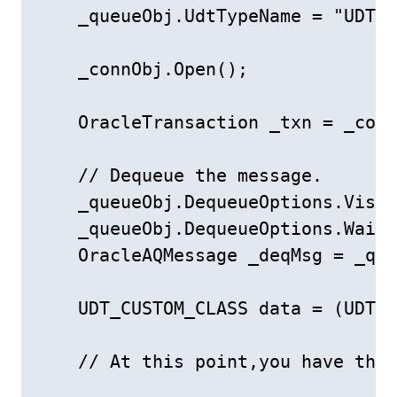
    _queueObj.UdtTypeName = "UDT_N
    _connObj.Open();

    OracleTransaction _txn = _conn
    // Dequeue the message.

    _queueObj.DequeueOptions.Visib
    _queueObj.DequeueOptions.Wait 
    OracleAQMessage _deqMsg = _que
    UDT_CUSTOM_CLASS data = (UDT_C
    // At this point,you have the 