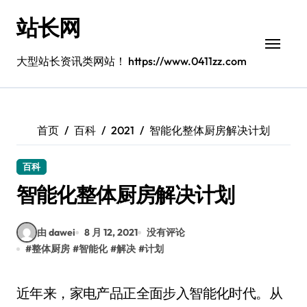
跳
站长网
转
到
内
大型站长资讯类网站！ https://www.0411zz.com
容
首页
百科
2021
智能化整体厨房解决计划
百科
智能化整体厨房解决计划
由 dawei
8 月 12, 2021
没有评论
#
整体厨房
#
智能化
#
解决
#
计划
近年来，家电产品正全面步入智能化时代。从