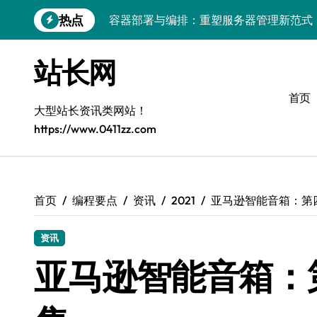
跳
热点
容器部署与编排：重塑服务器管理新范式
转
到
破局之道：大模型平台安全运营实战
内
站长网
容
跨界融合：互联网站长生态新引擎
首页
VR创业新路径：模式创新与平台化双轮驱
大型站长资讯类网站！
https://www.0411zz.com
容器智能编排：释放服务器极致效能
模式革新驱动：平台生态创业实战指南
跨界融合，驱动技术创新新生态
首页
编程要点
资讯
2021
亚马逊智能音箱：第四代
Android开发视角下的平台创业与运营实
资讯
鸿蒙建站效能跃升：优化策略与工具链实
亚马逊智能音箱：第四
容器部署与编排优化：赋能高效运维