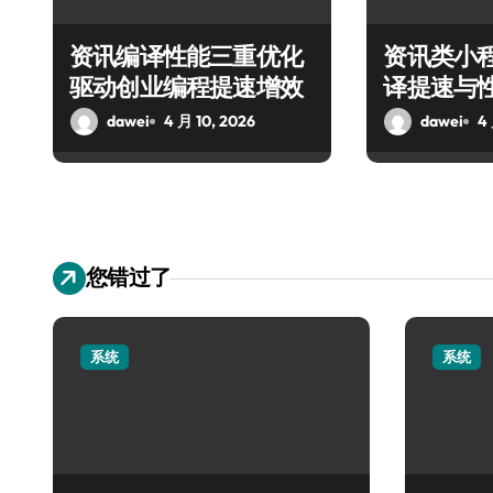
资讯编译性能三重优化
资讯类小
驱动创业编程提速增效
译提速与
南
dawei
4 月 10, 2026
dawei
4
您错过了
系统
系统