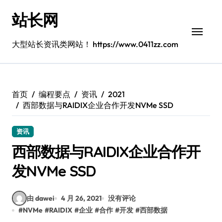
跳
站长网
转
到
内
大型站长资讯类网站！ https://www.0411zz.com
容
首页
编程要点
资讯
2021
西部数据与RAIDIX企业合作开发NVMe SSD
资讯
西部数据与RAIDIX企业合作开
发NVMe SSD
由 dawei
4 月 26, 2021
没有评论
#
NVMe
#
RAIDIX
#
企业
#
合作
#
开发
#
西部数据