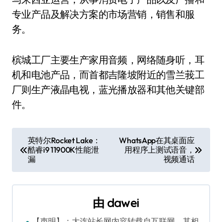
专业产品及解决方案的市场营销，销售和服
务。
槟城工厂主要生产家用音频，网络随身听，耳
机和电池产品，而首都吉隆坡附近的雪兰莪工
厂则生产液晶电视，蓝光播放器和其他关键部
件。
文
英特尔Rocket Lake：
WhatsApp在其桌面应
酷睿i9 11900K性能泄
用程序上测试语音，
章
漏
视频通话
导
航
由
dawei
【声明】：大连站长网内容转载自互联网，其相