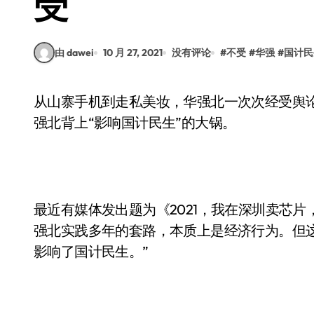
受
由 dawei
10 月 27, 2021
没有评论
#
不受
#
华强
#
国计民
从山寨手机到走私美妆，华强北一次次经受舆论的责难与围剿，而这次芯片缺货危机，更是让华
强北背上“影响国计民生”的大锅。
最近有媒体发出题为《2021，我在深圳卖芯
强北实践多年的套路，本质上是经济行为。但
影响了国计民生。”