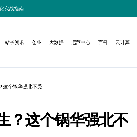
优化实战指南
优化实战精要
端事务性能优化新体验
站长资讯
创业
大数据
运营中心
百科
云计算
与科技优化秘籍
事务控制绝技！
实战深度剖析
技精粹
？这个锅华强北不受
战解锁科技高效能
合规风控实战指南
生？这个锅华强北不
解锁站长学院高阶技能