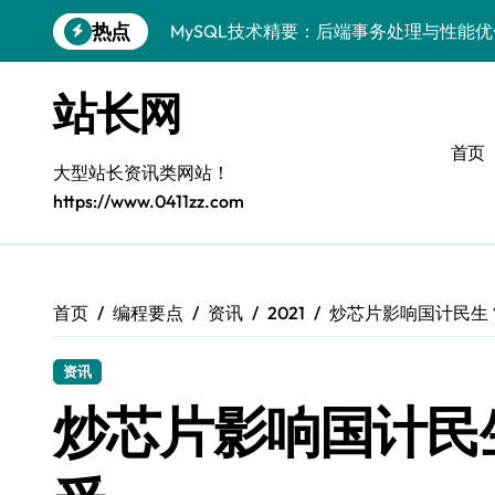
跳
热点
MySQL技术精要：后端事务处理与性能
转
到
技术赋能站长：MySQL事务控制与安全
内
站长网
容
MySQL进阶实战：以科技之力，铸就后
首页
Go语言MySQL事务控制：技术实战解密
大型站长资讯类网站！
https://www.0411zz.com
零基础启航：站长学院带你玩转MySQL
VR开发进阶秘籍：MySQL事务控制科技
容器视角揭秘：MySQL事务处理实战科
首页
编程要点
资讯
2021
炒芯片影响国计民生
MySQL事务控制精要：iOS后端技术实
资讯
MySQL事务控制精要：站长必知的技术
炒芯片影响国计民
PHP后端必知：MySQL事务控制进阶，