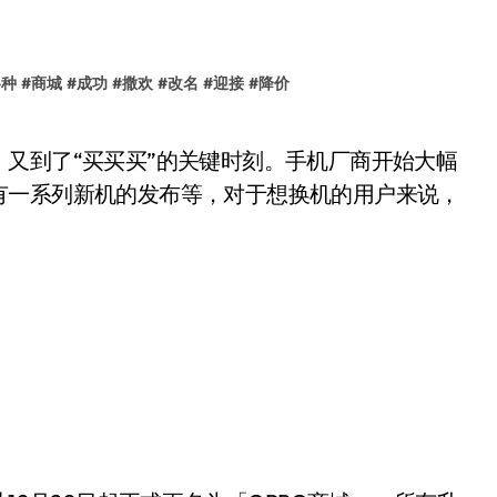
各种
#
商城
#
成功
#
撒欢
#
改名
#
迎接
#
降价
有一系列新机的发布等，对于想换机的用户来说，