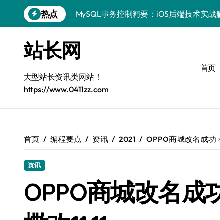
MySQL事务控制精要：iOS后端技术实
跳
热点
转
MySQL事务控制精要：站长必知的技术
到
内
Go语言揭秘：MySQL事务管理原理与高
站长网
容
鸿蒙生态下MySQL事务控制：技术精讲
首页
大型站长资讯类网站！
Go语言进阶：技术解锁MySQL事务与高
https://www.0411zz.com
iOS进阶：科技赋能，精通MySQL事务
技术整合新篇：站长必学MySQL事务控
首页
编程要点
资讯
2021
OPPO商城改名成功 
零基础启航：站长学院带你玩转MySQL
资讯
OPPO商城改名成