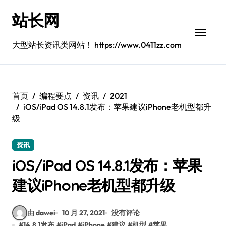
跳
站长网
转
到
内
大型站长资讯类网站！ https://www.0411zz.com
容
首页
编程要点
资讯
2021
iOS/iPad OS 14.8.1发布：苹果建议iPhone老机型都升
级
资讯
iOS/iPad OS 14.8.1发布：苹果
建议iPhone老机型都升级
由 dawei
10 月 27, 2021
没有评论
#
14.8.1发布
#
iPad
#
iPhone
#
建议
#
机型
#
苹果