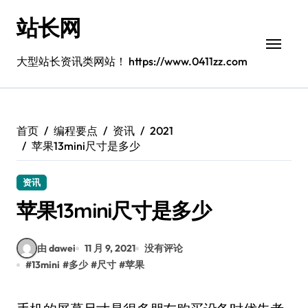
跳
站长网
转
到
内
大型站长资讯类网站！ https://www.0411zz.com
容
首页
编程要点
资讯
2021
苹果13mini尺寸是多少
资讯
苹果13mini尺寸是多少
由 dawei
11 月 9, 2021
没有评论
#
13mini
#
多少
#
尺寸
#
苹果