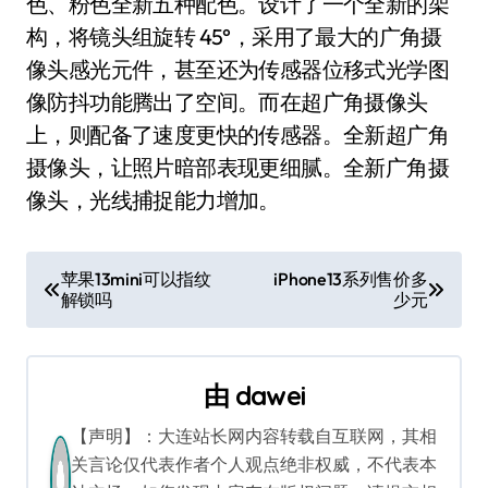
色、粉色全新五种配色。设计了一个全新的架
构，将镜头组旋转 45°，采用了最大的广角摄
像头感光元件，甚至还为传感器位移式光学图
像防抖功能腾出了空间。而在超广角摄像头
上，则配备了速度更快的传感器。全新超广角
摄像头，让照片暗部表现更细腻。全新广角摄
像头，光线捕捉能力增加。
文
苹果13mini可以指纹
iPhone13系列售价多
解锁吗
少元
章
导
由
dawei
航
【声明】：大连站长网内容转载自互联网，其相
关言论仅代表作者个人观点绝非权威，不代表本