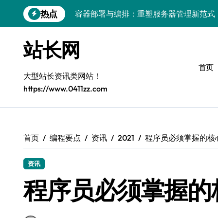
跳
热点
容器部署与编排：重塑服务器管理新范式
转
到
破局之道：大模型平台安全运营实战
内
站长网
容
跨界融合：互联网站长生态新引擎
首页
VR创业新路径：模式创新与平台化双轮驱
大型站长资讯类网站！
https://www.0411zz.com
容器智能编排：释放服务器极致效能
模式革新驱动：平台生态创业实战指南
跨界融合，驱动技术创新新生态
首页
编程要点
资讯
2021
程序员必须掌握的核
Android开发视角下的平台创业与运营实
资讯
鸿蒙建站效能跃升：优化策略与工具链实
程序员必须掌握的
容器部署与编排优化：赋能高效运维