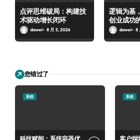
点评思维破局：构建技
逻辑为基
术驱动增长闭环
创业成功
dawei
8 月 3, 2026
dawei
8
您错过了
系统
系统
科技赋能：系统容器优
客户端