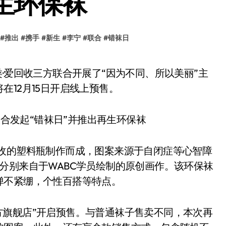
生环保袜
#
推出
#
携手
#
新生
#
李宁
#
联合
#
错袜日
12月15日开启线上预售。
回收的塑料瓶制作而成，图案来源于自闭症等心智障
分别来自于WABC学员绘制的原创画作。该环保袜
弹不紧绷，个性百搭等特点。
东官方旗舰店”开启预售。与普通袜子售卖不同，本次再