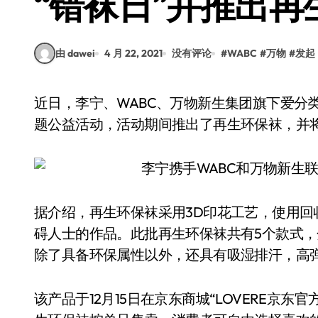
“错袜日”并推出再
由 dawei
4 月 22, 2021
没有评论
#
WABC
#
万物
#
发起
近日，李宁、WABC、万物新生集团旗下爱分类·爱回收三方联合开展了“因为不同、所以美丽”主
题公益活动，活动期间推出了再生环保袜，并将在
据介绍，再生环保袜采用3D印花工艺，使用
碍人士的作品。此批再生环保袜共有5个款式，
除了具备环保属性以外，还具有吸湿排汗，高
该产品于12月15日在京东商城“LOVERE京