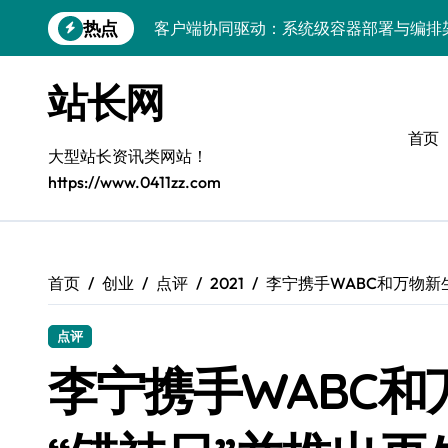
跳
热点
客户端协同驱动：系统级容器部署与编排
转
到
容器化部署与编排：解锁科技时代服务器
内
站长网
容
容器技术领航，编排策略赋能：打造服务
首页
容器部署与编排优化：赋能高效运维
大型站长资讯类网站！
https://www.0411zz.com
容器部署与编排：重塑服务器管理新范式
破局之道：大模型平台安全运营实战
跨界融合：互联网站长生态新引擎
首页
创业
点评
2021
李宁携手WABC和万物新
VR创业新路径：模式创新与平台化双轮驱
点评
容器智能编排：释放服务器极致效能
李宁携手WABC
科技赋能：系统容器优化与高效编排驱动