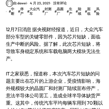
由 dawei
4 月 23, 2021
没有评论
中
停
大众汽
封测
晶圆
生
陆
面
风
#
#
#
#
#
#
#
#
#
断
产
车
厂
厂
产
续
临
险
12月7日消息 据央视财经报道，近日，大众汽车
部分车型的关键零部件，因为芯片短缺，面临
生产中断的风险。据了解，此次芯片短缺，将
导致车身稳定系统和车载电脑两大模块无法生
产。
IT之家获悉，报道称，本次汽车芯片短缺的问
题主要出在芯片的上游企业，受疫情影响，海
外规模较大的晶圆厂和封测厂陆续宣布停产，
意法半导体公司罢工，造成全球半导体缺货严
重。这其中，传统汽车平均每辆车用到 70 颗以