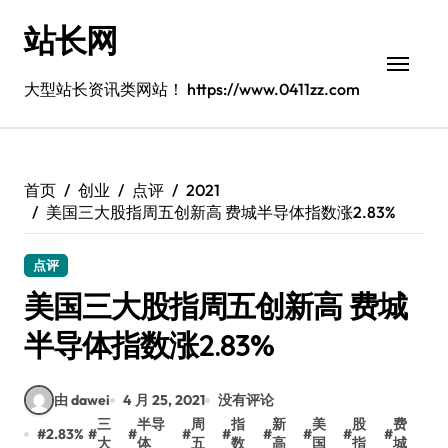
跳
站长网
转
到
内
大型站长资讯类网站！ https://www.0411zz.com
容
首页
创业
点评
2021
美国三大股指周五创新高 费城半导体指数涨2.83%
点评
美国三大股指周五创新高 费城
半导体指数涨2.83%
由 dawei
4 月 25, 2021
没有评论
三
半导
周
指
新
美
股
费
#
2.83%
#
#
#
#
#
#
#
#
大
体
五
数
高
国
指
城