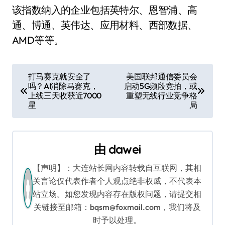
该指数纳入的企业包括英特尔、恩智浦、高
通、博通、英伟达、应用材料、西部数据、
AMD等等。
文
打马赛克就安全了
美国联邦通信委员会
吗？AI消除马赛克，
启动5G频段竞拍，或
章
上线三天收获近7000
重塑无线行业竞争格
星
局
导
航
由
dawei
【声明】：大连站长网内容转载自互联网，其相
关言论仅代表作者个人观点绝非权威，不代表本
站立场。如您发现内容存在版权问题，请提交相
关链接至邮箱：bqsm@foxmail.com，我们将及
时予以处理。