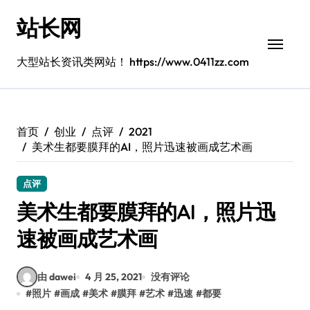
跳
站长网
转
到
内
大型站长资讯类网站！ https://www.0411zz.com
容
首页
创业
点评
2021
美术生都要膜拜的AI，照片迅速被画成艺术画
点评
美术生都要膜拜的AI，照片迅
速被画成艺术画
由 dawei
4 月 25, 2021
没有评论
#
照片
#
画成
#
美术
#
膜拜
#
艺术
#
迅速
#
都要