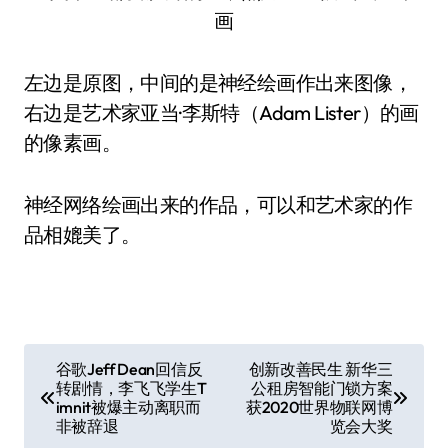
左边是原图，中间的是神经绘画作出来图像，
右边是艺术家亚当·李斯特（Adam Lister）的画
的像素画。
神经网络绘画出来的作品，可以和艺术家的作
品相媲美了。
文
谷歌Jeff Dean回信反
创新改善民生 新华三
转剧情，李飞飞学生T
公租房智能门锁方案
章
imnit被爆主动离职而
获2020世界物联网博
非被辞退
览会大奖
导