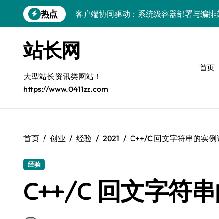
跳
热点
客户端协同驱动：系统级容器部署与编排
转
到
容器化部署与编排：解锁科技时代服务器
内
站长网
容
容器技术领航，编排策略赋能：打造服务
首页
容器部署与编排优化：赋能高效运维
大型站长资讯类网站！
https://www.0411zz.com
容器部署与编排：重塑服务器管理新范式
破局之道：大模型平台安全运营实战
跨界融合：互联网站长生态新引擎
首页
创业
经验
2021
C++/C 回文字符串的实
VR创业新路径：模式创新与平台化双轮驱
经验
容器智能编排：释放服务器极致效能
C++/C 回文字符
科技赋能：系统容器优化与高效编排驱动