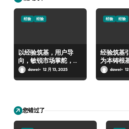
经验
经验
经验
经验
以经验筑基，用户导
经验筑基
向，敏锐市场掌舵，共
为本铸根
启创业新程
创辉煌
dawei
12 月 13, 2025
dawei
12
您错过了