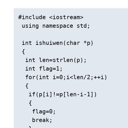
#include <iostream> 

 using namespace std; 

 int ishuiwen(char *p) 

 { 

  int len=strlen(p); 

  int flag=1; 

  for(int i=0;i<len/2;++i) 

  { 

   if(p[i]!=p[len-i-1]) 

   { 

    flag=0; 

    break; 
