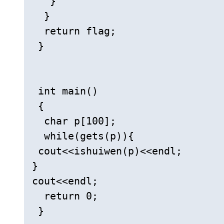
   } 

  } 

  return flag; 

 } 

 int main() 

 { 

  char p[100]; 

  while(gets(p)){  

 cout<<ishuiwen(p)<<endl; 

} 

cout<<endl; 

  return 0; 
