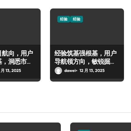
经验
经验
引航向，用户
经验筑基强根基，用户
基，洞悉市场
导航领方向，敏锐掘金
创业海
 月 13, 2025
dawei
12 月 13, 2025