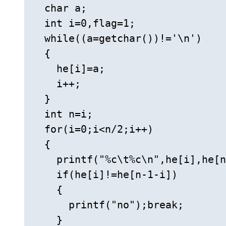
  char a;

  int i=0,flag=1;

  while((a=getchar())!='\n')

  {

    he[i]=a;

    i++;

  }

  int n=i;

  for(i=0;i<n/2;i++)

  {

    printf("%c\t%c\n",he[i],he[n
    if(he[i]!=he[n-1-i])

    {

      printf("no");break;

    }
