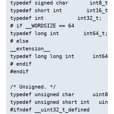
typedef signed char       int8_t;

typedef short int        int16_t;

typedef int           int32_t;

# if __WORDSIZE == 64

typedef long int        int64_t;

# else

__extension__

typedef long long int      int64_t
# endif

#endif

/* Unsigned. */

typedef unsigned char      uint8_t
typedef unsigned short int   uint1
#ifndef __uint32_t_defined
