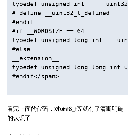
typedef unsigned int      uint32_t
# define __uint32_t_defined

#endif

#if __WORDSIZE == 64

typedef unsigned long int    uint6
#else

__extension__

typedef unsigned long long int uin
#endif</span>

看完上面的代码，对uint8_t等就有了清晰明确
的认识了