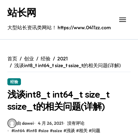
跳
站长网
转
到
内
大型站长资讯类网站！ https://www.0411zz.com
容
首页
创业
经验
2021
浅谈int8_t int64_t size_t ssize_t的相关问题(详解)
经验
浅谈int8_t int64_t size_t
ssize_t的相关问题(详解)
由 dawei
4 月 26, 2021
没有评论
#
int64
#
int8
#
size
#
ssize
#
浅谈
#
相关
#
问题