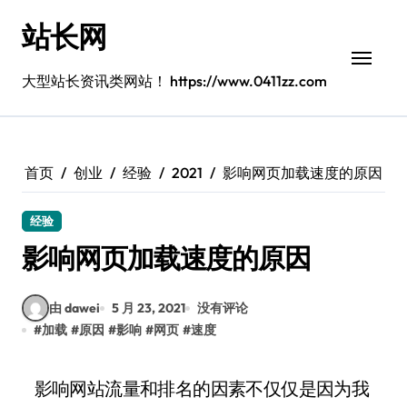
跳
站长网
转
到
内
大型站长资讯类网站！ https://www.0411zz.com
容
首页
创业
经验
2021
影响网页加载速度的原因
经验
影响网页加载速度的原因
由 dawei
5 月 23, 2021
没有评论
#
加载
#
原因
#
影响
#
网页
#
速度
影响网站流量和排名的因素不仅仅是因为我