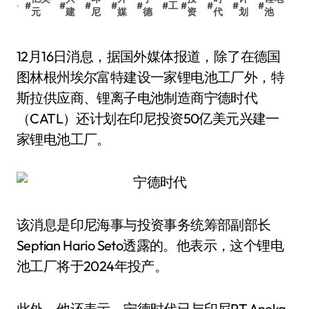
#
#
#
#
#
#
工
#
#
#
#
元
建
尼
媒
德
资
代
划
池
12月16日消息，据国外媒体报道，除了在德国
图林根州埃尔富特建设一家锂电池工厂外，特
斯拉供应商、锂离子电池制造商宁德时代
（CATL）还计划在印尼投资50亿美元兴建一
家锂电池工厂。
该消息是印尼海事与投资事务统筹部副部长
Septian Hario Seto透露的。他表示，这个锂电
池工厂将于2024年投产。
此外，他还表示，宁德时代已与印尼PT Aneka