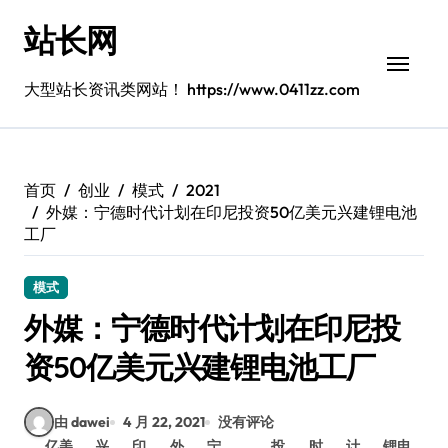
跳
站长网
转
到
内
大型站长资讯类网站！ https://www.0411zz.com
容
首页
创业
模式
2021
外媒：宁德时代计划在印尼投资50亿美元兴建锂电池
工厂
模式
外媒：宁德时代计划在印尼投
资50亿美元兴建锂电池工厂
由 dawei
4 月 22, 2021
没有评论
亿美
兴
印
外
宁
投
时
计
锂电