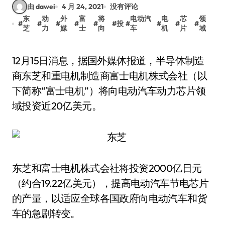
由 dawei
4 月 24, 2021
没有评论
东
动
外
富
将
电动汽
电
芯
领
#
#
#
#
#
#
投
#
#
#
#
芝
力
媒
士
向
车
机
片
域
12月15日消息，据国外媒体报道，半导体制造
商东芝和重电机制造商富士电机株式会社（以
下简称“富士电机”）将向电动汽车动力芯片领
域投资近20亿美元。
东芝和富士电机株式会社将投资2000亿日元
（约合19.22亿美元），提高电动汽车节电芯片
的产量，以适应全球各国政府向电动汽车和货
车的急剧转变。