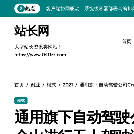
跳
热点
客户端协同驱动：系统级容器部署与编排
转
到
容器化部署与编排：解锁科技时代服务器
内
站长网
容
容器技术领航，编排策略赋能：打造服务
首页
容器部署与编排优化：赋能高效运维
大型站长资讯类网站！
https://www.0411zz.com
容器部署与编排：重塑服务器管理新范式
破局之道：大模型平台安全运营实战
跨界融合：互联网站长生态新引擎
首页
创业
模式
2021
通用旗下自动驾驶公司Cr
VR创业新路径：模式创新与平台化双轮驱
模式
容器智能编排：释放服务器极致效能
通用旗下自动驾驶公
科技赋能：系统容器优化与高效编排驱动