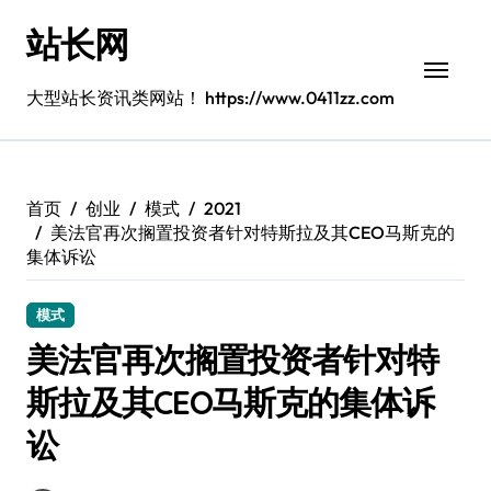
跳
站长网
转
到
内
大型站长资讯类网站！ https://www.0411zz.com
容
首页
创业
模式
2021
美法官再次搁置投资者针对特斯拉及其CEO马斯克的
集体诉讼
模式
美法官再次搁置投资者针对特
斯拉及其CEO马斯克的集体诉
讼