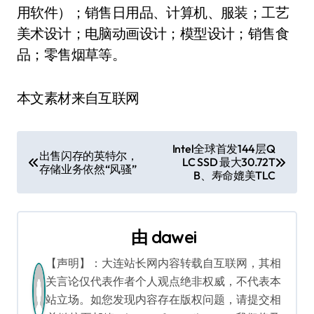
用软件）；销售日用品、计算机、服装；工艺
美术设计；电脑动画设计；模型设计；销售食
品；零售烟草等。
本文素材来自互联网
文
Intel全球首发144层Q
出售闪存的英特尔，
LC SSD 最大30.72T
章
存储业务依然“风骚”
B、寿命媲美TLC
导
航
由
dawei
【声明】：大连站长网内容转载自互联网，其相
关言论仅代表作者个人观点绝非权威，不代表本
站立场。如您发现内容存在版权问题，请提交相