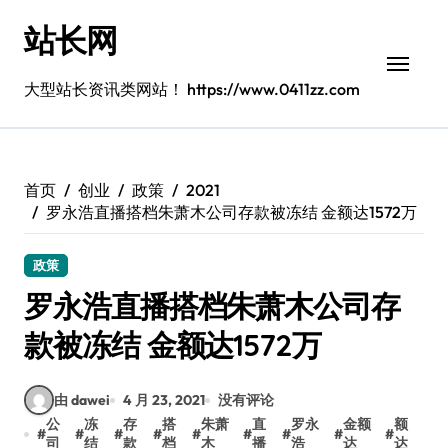
跳
站长网
转
到
内
大型站长资讯类网站！ https://www.0411zz.com
容
首页
创业
政策
2021
罗永浩直播搭档朱萧木公司存款被冻结 金额达1572万
政策
罗永浩直播搭档朱萧木公司存
款被冻结 金额达1572万
由 dawei
4 月 23, 2021
没有评论
公
冻
存
搭
朱萧
直
罗永
金额
额
#
#
#
#
#
#
#
#
#
司
结
款
档
木
播
浩
达
达