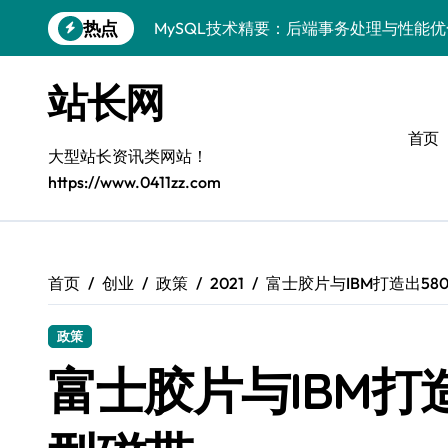
跳
热点
MySQL技术精要：后端事务处理与性能
转
到
技术赋能站长：MySQL事务控制与安全
内
站长网
容
MySQL进阶实战：以科技之力，铸就后
首页
Go语言MySQL事务控制：技术实战解密
大型站长资讯类网站！
https://www.0411zz.com
零基础启航：站长学院带你玩转MySQL
VR开发进阶秘籍：MySQL事务控制科技
容器视角揭秘：MySQL事务处理实战科
首页
创业
政策
2021
富士胶片与IBM打造出58
MySQL事务控制精要：iOS后端技术实
政策
MySQL事务控制精要：站长必知的技术
富士胶片与IBM打
PHP后端必知：MySQL事务控制进阶，