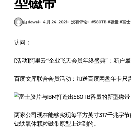
型磁带
由 dawei
4 月 24, 2021
没有评论
#
580TB
#
容量
#
富士
访问：
[活动]阿里云“企业飞天会员年终盛典”：新户最高
百度文库联合会员活动：加送百度网盘年卡只需19
两家公司现在能够实现每平方英寸317千兆字
锶铁氧体颗粒磁带原型上达到的。