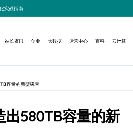
优化实战指南
优化实战精要
端事务性能优化新体验
站长资讯
创业
大数据
运营中心
百科
云计算
与科技优化秘籍
事务控制绝技！
实战深度剖析
技精粹
0TB容量的新型磁带
战解锁科技高效能
合规风控实战指南
造出580TB容量的新
解锁站长学院高阶技能