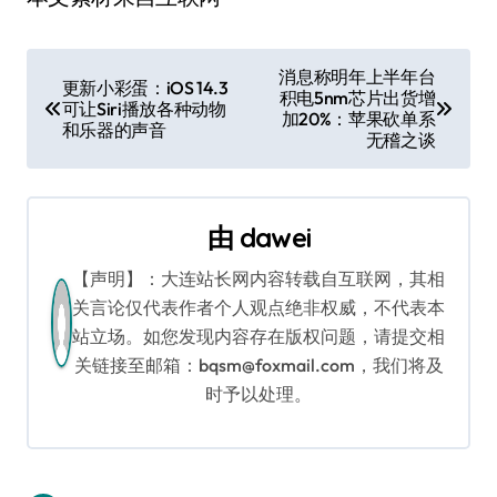
文
消息称明年上半年台
更新小彩蛋：iOS 14.3
积电5nm芯片出货增
章
可让Siri播放各种动物
加20%：苹果砍单系
和乐器的声音
无稽之谈
导
航
由
dawei
【声明】：大连站长网内容转载自互联网，其相
关言论仅代表作者个人观点绝非权威，不代表本
站立场。如您发现内容存在版权问题，请提交相
关链接至邮箱：bqsm@foxmail.com，我们将及
时予以处理。