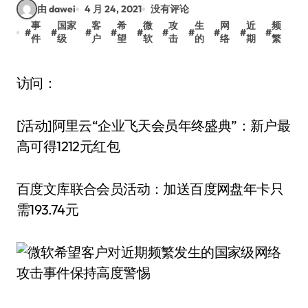
由 dawei
4 月 24, 2021
没有评论
事
国家
客
希
微
攻
生
网
近
频
#
#
#
#
#
#
#
#
#
#
件
级
户
望
软
击
的
络
期
繁
访问：
[活动]阿里云“企业飞天会员年终盛典”：新户最
高可得1212元红包
百度文库联合会员活动：加送百度网盘年卡只
需193.74元