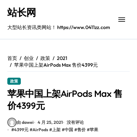
跳
站长网
转
到
内
大型站长资讯类网站！ https://www.0411zz.com
容
首页
创业
政策
2021
苹果中国上架AirPods Max 售价4399元
政策
苹果中国上架AirPods Max 售
价4399元
由 dawei
4 月 25, 2021
没有评论
#
4399元
#
AirPods
#
上架
#
中国
#
售价
#
苹果