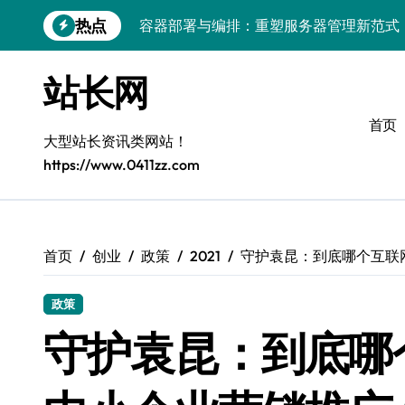
跳
热点
容器部署与编排：重塑服务器管理新范式
转
到
破局之道：大模型平台安全运营实战
内
站长网
容
跨界融合：互联网站长生态新引擎
首页
VR创业新路径：模式创新与平台化双轮驱
大型站长资讯类网站！
https://www.0411zz.com
容器智能编排：释放服务器极致效能
模式革新驱动：平台生态创业实战指南
跨界融合，驱动技术创新新生态
首页
创业
政策
2021
守护袁昆：到底哪个互联
Android开发视角下的平台创业与运营实
政策
鸿蒙建站效能跃升：优化策略与工具链实
守护袁昆：到底哪
容器部署与编排优化：赋能高效运维