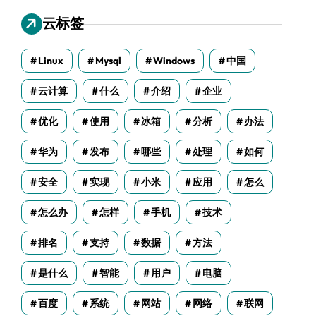
云标签
Linux
Mysql
Windows
中国
云计算
什么
介绍
企业
优化
使用
冰箱
分析
办法
华为
发布
哪些
处理
如何
安全
实现
小米
应用
怎么
怎么办
怎样
手机
技术
排名
支持
数据
方法
是什么
智能
用户
电脑
百度
系统
网站
网络
联网