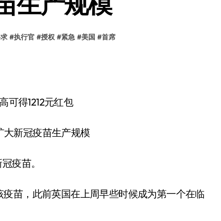
苗生产规模
寻求
#
执行官
#
授权
#
紧急
#
美国
#
首席
可得1212元红包
新冠疫苗。
该疫苗，此前英国在上周早些时候成为第一个在临