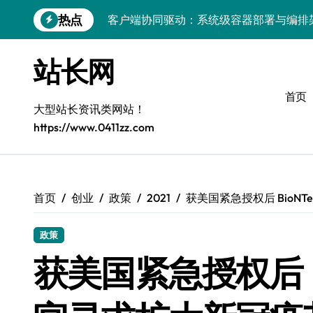
跳
热点
客户端协同驱动：系统级容器部署与编排
转
到
容器化部署与编排：解锁科技时代服务器
内
站长网
容
容器技术领航，编排策略赋能：打造服务
首页
容器部署与编排优化：赋能高效运维
大型站长资讯类网站！
https://www.0411zz.com
容器部署与编排：重塑服务器管理新范式
破局之道：大模型平台安全运营实战
跨界融合：互联网站长生态新引擎
首页
创业
政策
2021
获美国紧急授权后 BioN
VR创业新路径：模式创新与平台化双轮驱
政策
容器智能编排：释放服务器极致效能
获美国紧急授权后 B
科技赋能：系统容器优化与高效编排驱动