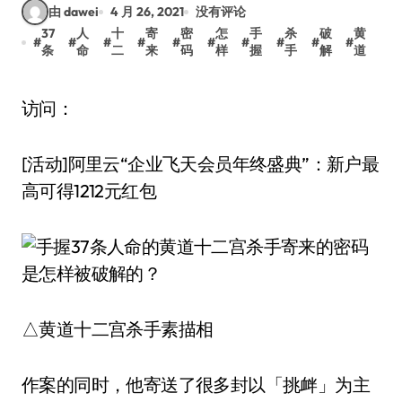
由 dawei
4 月 26, 2021
没有评论
37
人
十
寄
密
怎
手
杀
破
黄
#
#
#
#
#
#
#
#
#
#
条
命
二
来
码
样
握
手
解
道
访问：
[活动]阿里云“企业飞天会员年终盛典”：新户最
高可得1212元红包
△黄道十二宫杀手素描相
作案的同时，他寄送了很多封以「挑衅」为主