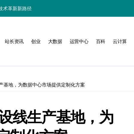
技术革新新路径
器运维效能巅峰
排新飞跃
站长资讯
创业
大数据
运营中心
百科
云计算
构技术革新
的技术跃迁实践
群的智能分类部署实践
极致科技效能
生产基地，为数据中心市场提供定制化方案
器部署与智能编排
技效能新维度
布设线生产基地，为
编排降本策略