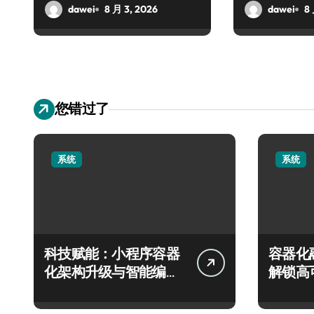
纪元
dawei
8 月 3, 2026
dawei
8
您错过了
系统
系统
科技赋能：小程序容器
容器化
化架构升级与智能编排
解锁高
降本策略
革新新