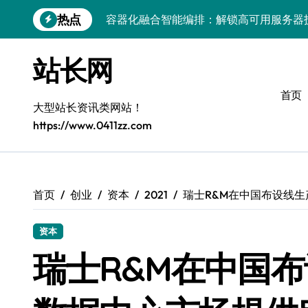
跳
热点
容器化融合智能编排：解锁高可用服务器
转
到
科技赋能：系统优化与容器编排打造服务
内
站长网
容
科技赋能体验：容器技术驱动系统高效编
首页
容器编排赋能：多媒体系统服务器高效架
大型站长资讯类网站！
https://www.0411zz.com
客户端视角：系统容器化部署与智能编排
边缘场景下容器编排策略优化：服务器集
小程序后端革新：容器化+K8s编排打造
首页
创业
资本
2021
瑞士R&M在中国布设线
容器化新策略：科技赋能，精简高效服务
资本
容器化部署+智能编排：解锁服务器端科
瑞士R&M在中国
科技赋能：小程序容器化架构升级与智能