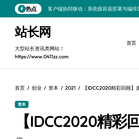
跳
热点
客户端协同驱动：系统级容器部署与编排
转
到
容器化部署与编排：解锁科技时代服务器
内
站长网
容
容器技术领航，编排策略赋能：打造服务
首页
容器部署与编排优化：赋能高效运维
大型站长资讯类网站！
https://www.0411zz.com
容器部署与编排：重塑服务器管理新范式
破局之道：大模型平台安全运营实战
跨界融合：互联网站长生态新引擎
首页
创业
资本
2021
【IDCC2020精彩回顾
VR创业新路径：模式创新与平台化双轮驱
资本
容器智能编排：释放服务器极致效能
【IDCC2020精
科技赋能：系统容器优化与高效编排驱动