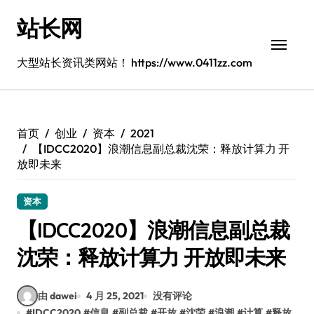
跳
站长网
转
到
内
大型站长资讯类网站！ https://www.0411zz.com
容
首页
创业
资本
2021
【IDCC2020】浪潮信息副总裁沈荣：释放计算力 开
放即未来
资本
【IDCC2020】浪潮信息副总裁
沈荣：释放计算力 开放即未来
由 dawei
4 月 25, 2021
没有评论
#
IDCC2020
#
信息
#
副总裁
#
开放
#
沈荣
#
浪潮
#
计算
#
释放