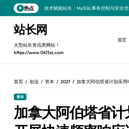
跳
热点
技术赋能站长：MySQL事务控制与安全
转
到
MySQL进阶实战：以科技之力，铸就后
内
站长网
容
Go语言MySQL事务控制：技术实战解密
首页
零基础启航：站长学院带你玩转MySQL
大型站长资讯类网站！
https://www.0411zz.com
VR开发进阶秘籍：MySQL事务控制科技
容器视角揭秘：MySQL事务处理实战科
MySQL事务控制精要：iOS后端技术实
首页
创业
资本
2021
加拿大阿伯塔省计划采用
MySQL事务控制精要：站长必知的技术
资本
PHP后端必知：MySQL事务控制进阶，
加拿大阿伯塔省计