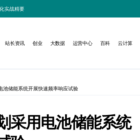
优化实战精要
端事务性能优化新体验
与科技优化秘籍
站长资讯
创业
大数据
运营中心
百科
云计算
事务控制绝技！
实战深度剖析
技精粹
战解锁科技高效能
电池储能系统开展快速频率响应试验
合规风控实战指南
解锁站长学院高阶技能
划采用电池储能系统