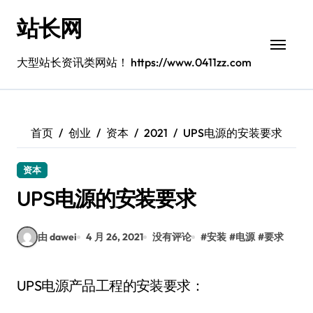
跳
站长网
转
到
内
大型站长资讯类网站！ https://www.0411zz.com
容
首页
创业
资本
2021
UPS电源的安装要求
资本
UPS电源的安装要求
由 dawei
4 月 26, 2021
没有评论
#
安装
#
电源
#
要求
UPS电源产品工程的安装要求：