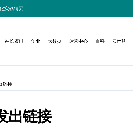
优化实战精要
端事务性能优化新体验
与科技优化秘籍
站长资讯
创业
大数据
运营中心
百科
云计算
事务控制绝技！
实战深度剖析
技精粹
战解锁科技高效能
出链接
合规风控实战指南
解锁站长学院高阶技能
发出链接