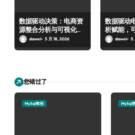
数据驱动决策：电商资
数据驱动
源整合分析与可视化实
析赋能，
战
控新防线
dawei
5 月 18, 2026
dawei
5 
您错过了
MySql教程
MySql