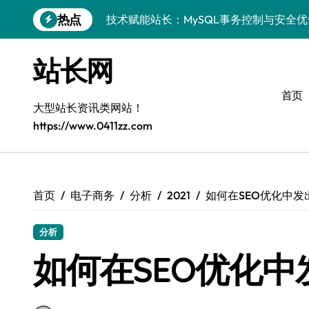
跳
热点
技术赋能站长：MySQL事务控制与安全
转
到
MySQL进阶实战：以科技之力，铸就后
内
站长网
容
Go语言MySQL事务控制：技术实战解密
首页
零基础启航：站长学院带你玩转MySQL
大型站长资讯类网站！
https://www.0411zz.com
VR开发进阶秘籍：MySQL事务控制科技
容器视角揭秘：MySQL事务处理实战科
MySQL事务控制精要：iOS后端技术实
首页
电子商务
分析
2021
如何在SEO优化中发
MySQL事务控制精要：站长必知的技术
分析
PHP后端必知：MySQL事务控制进阶，
如何在SEO优化中