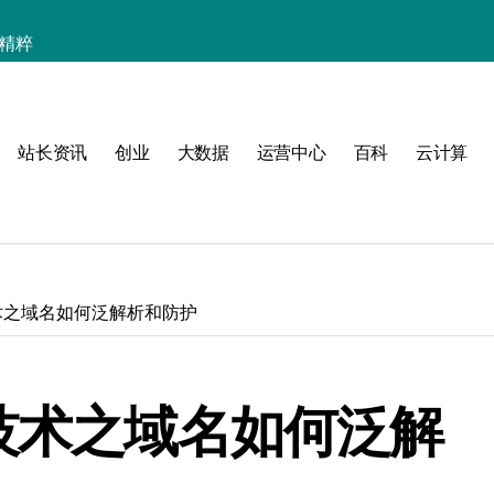
技精粹
战解锁科技高效能
合规风控实战指南
站长资讯
创业
大数据
运营中心
百科
云计算
效实践全攻略
助开发者科技破局
并发科技优化秘籍
控制实战秘籍
术之域名如何泛解析和防护
制实战秘籍
事务控制绝技！
些技术之域名如何泛解