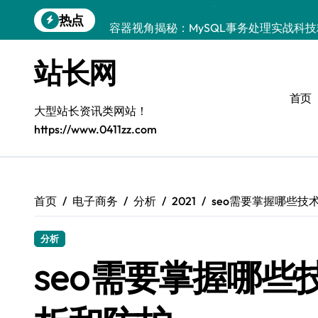
跳
热点
容器视角揭秘：MySQL事务处理实战科
转
到
MySQL事务控制精要：iOS后端技术实
内
站长网
容
MySQL事务控制精要：站长必知的技术
首页
Go语言揭秘：MySQL事务管理原理与高
大型站长资讯类网站！
https://www.0411zz.com
鸿蒙生态下MySQL事务控制：技术精讲
Go语言进阶：技术解锁MySQL事务与高
iOS进阶：科技赋能，精通MySQL事务
首页
电子商务
分析
2021
seo需要掌握哪些技
技术整合新篇：站长必学MySQL事务控
分析
零基础启航：站长学院带你玩转MySQL
seo需要掌握哪