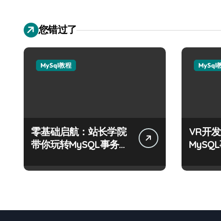
您错过了
MySql教程
MySql
零基础启航：站长学院
VR开
带你玩转MySQL事务控
MyS
制绝技！
战深度