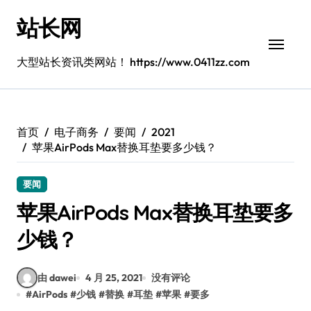
跳
站长网
转
到
内
大型站长资讯类网站！ https://www.0411zz.com
容
首页
电子商务
要闻
2021
苹果AirPods Max替换耳垫要多少钱？
要闻
苹果AirPods Max替换耳垫要多
少钱？
由 dawei
4 月 25, 2021
没有评论
#
AirPods
#
少钱
#
替换
#
耳垫
#
苹果
#
要多