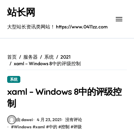
跳
站长网
转
到
内
大型站长资讯类网站！ https://www.0411zz.com
容
首页
服务器
系统
2021
xaml – Windows 8中的评级控制
系统
xaml – Windows 8中的评级控
制
由 dawei
4 月 23, 2021
没有评论
#
Windows
#
xaml
#
中的
#
控制
#
评级