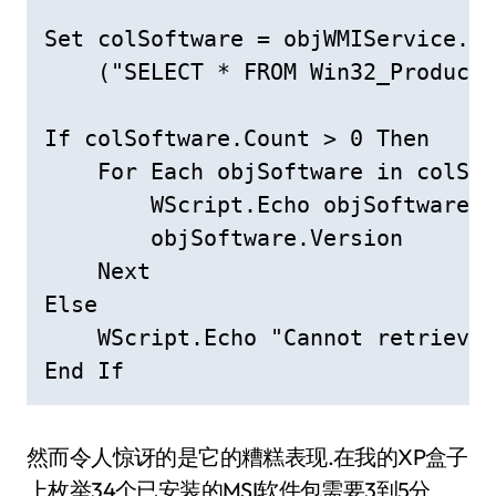
Set colSoftware = objWMIService.Ex
    ("SELECT * FROM Win32_Product"
If colSoftware.Count > 0 Then

    For Each objSoftware in colSof
        WScript.Echo objSoftware.C
        objSoftware.Version

    Next

Else

    WScript.Echo "Cannot retrieve 
End If
然而令人惊讶的是它的糟糕表现.在我的XP盒子
上枚举34个已安装的MSI软件包需要3到5分